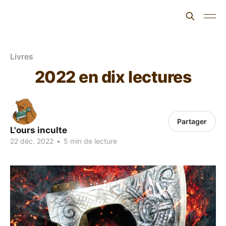
L'ours inculte
Livres
2022 en dix lectures
Partager
L'ours inculte
22 déc. 2022
•
5 min de lecture