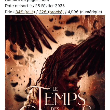
Date de sortie : 28 Février 2025
Prix :
34€ (relié)
/
22€ (broché)
/ 4,99€ (numérique)