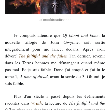
atimeofdreadbanner
Je comptais attendre que
Of blood and bone
, la
nouvelle trilogie de John Gwynne, soit sortie
intégralement pour me lancer dedans. Après avoir
dévoré
The faithful and the fallen
l'an dernier, revenir
dans les Terres bannies me démangeait quand même
pas mal. Et je suis faible. Donc j'ai craqué et j'ai lu le
tome 1,
A time of
dread
, avant la sortie du 3. Oh oui, je
suis faible.
Plus d'un siècle a passé depuis les évènements
racontés dans
Wrath
, la lecture de
The faithful and the
fallen
n'est pas forcément nécessaire pour comprendre