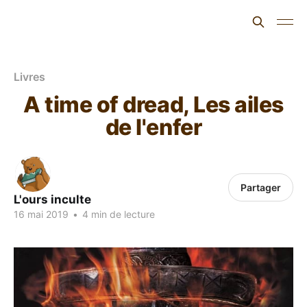
L'ours inculte
Livres
A time of dread, Les ailes
de l'enfer
Partager
L'ours inculte
16 mai 2019
•
4 min de lecture