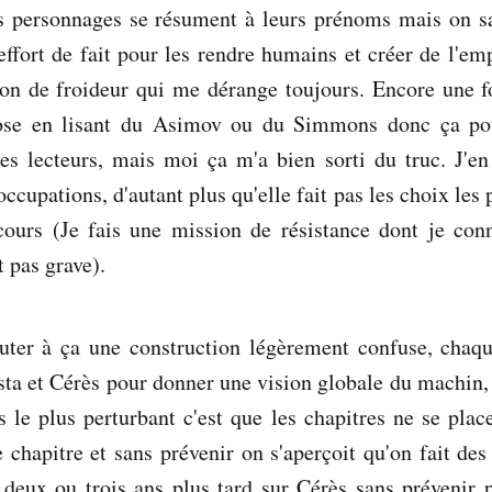
s personnages se résument à leurs prénoms mais on sa
effort de fait pour les rendre humains et créer de l'emp
on de froideur qui me dérange toujours. Encore une fo
se en lisant du Asimov ou du Simmons donc ça pou
es lecteurs, mais moi ça m'a bien sorti du truc. J'en 
ccupations, d'autant plus qu'elle fait pas les choix les p
ours (Je fais une mission de résistance dont je conn
t pas grave).
jouter à ça une construction légèrement confuse, chaq
sta et Cérès pour donner une vision globale du machin,
is le plus perturbant c'est que les chapitres ne se pl
chapitre et sans prévenir on s'aperçoit qu'on fait de
 deux ou trois ans plus tard sur Cérès sans prévenir 