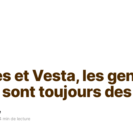
L'ours inculte
s et Vesta, les ge
 sont toujours de
e
 min de lecture