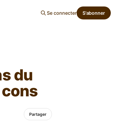
Se connecter
S'abonner
ns du
s cons
Partager