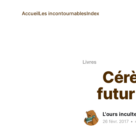
Accueil
Les incontournables
Index
Livres
Cérè
futur
L'ours incult
26 févr. 2017
•
4