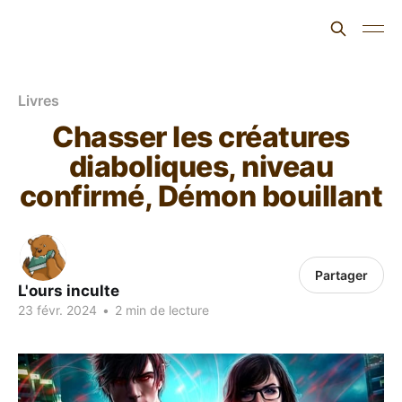
L'ours inculte
Livres
Chasser les créatures
diaboliques, niveau
confirmé, Démon bouillant
Partager
L'ours inculte
23 févr. 2024
•
2 min de lecture