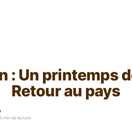
L'ours inculte
n : Un printemps d
Retour au pays
e
3 min de lecture