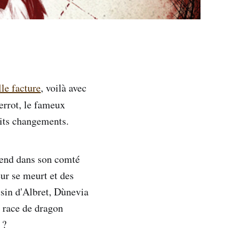
lle facture
, voilà avec
errot, le fameux
tits changements.
rend dans son comté
eur se meurt et des
isin d'Albret, Dùnevia
e race de dragon
 ?