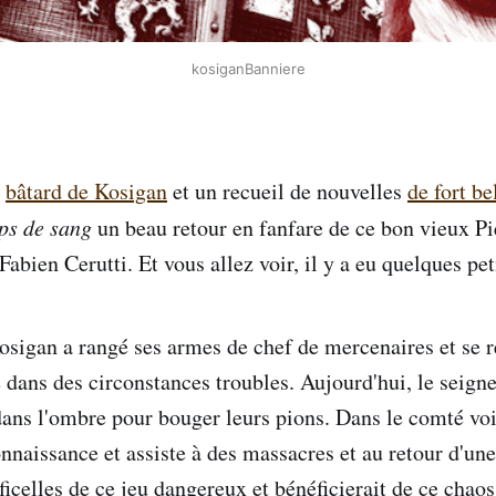
kosiganBanniere
u
bâtard de Kosigan
et un recueil de nouvelles
de fort be
ps de sang
un beau retour en fanfare de ce bon vieux Pi
abien Cerutti. Et vous allez voir, il y a eu quelques pe
osigan a rangé ses armes de chef de mercenaires et se 
té dans des circonstances troubles. Aujourd'hui, le seign
dans l'ombre pour bouger leurs pions. Dans le comté vo
onnaissance et assiste à des massacres et au retour d'un
 ficelles de ce jeu dangereux et bénéficierait de ce chaos