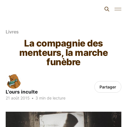
L'ours inculte
Livres
La compagnie des
menteurs, la marche
funèbre
Partager
L'ours inculte
21 août 2015
•
3 min de lecture