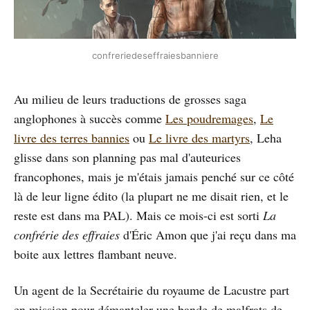
confreriedeseffraiesbanniere
Au milieu de leurs traductions de grosses saga
anglophones à succès comme
Les poudremages
,
Le
livre des terres bannies
ou
Le livre des martyrs
, Leha
glisse dans son planning pas mal d'auteurices
francophones, mais je m'étais jamais penché sur ce côté
là de leur ligne édito (la plupart ne me disait rien, et le
reste est dans ma PAL). Mais ce mois-ci est sorti
La
confrérie des effraies
d'Éric Amon que j'ai reçu dans ma
boite aux lettres flambant neuve.
Un agent de la Secrétairie du royaume de Lacustre part
en mission pour démanteler une bande de malfrats de