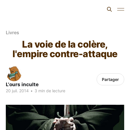
L'ours inculte
Livres
La voie de la colère,
l'empire contre-attaque
Partager
L'ours inculte
20 juil. 2014
•
3 min de lecture