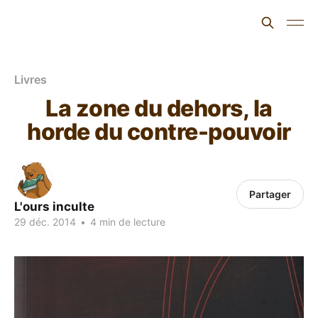
L'ours inculte
Livres
La zone du dehors, la
horde du contre-pouvoir
Partager
L'ours inculte
29 déc. 2014
•
4 min de lecture