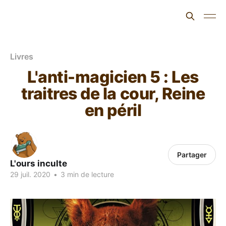
L'ours inculte
Livres
L'anti-magicien 5 : Les
traitres de la cour, Reine
en péril
Partager
L'ours inculte
29 juil. 2020
•
3 min de lecture