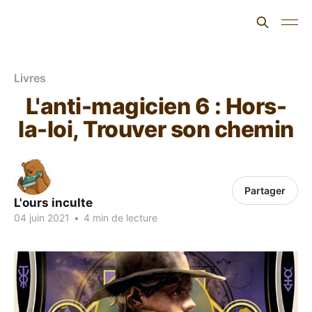
L'ours inculte
Livres
L'anti-magicien 6 : Hors-
la-loi, Trouver son chemin
Partager
L'ours inculte
04 juin 2021
•
4 min de lecture