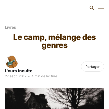
L'ours inculte
Livres
Le camp, mélange des
genres
Partager
L'ours inculte
27 sept. 2017
•
4 min de lecture