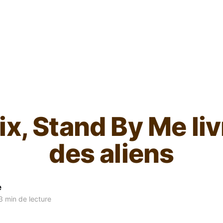
L'ours inculte
ix, Stand By Me liv
des aliens
e
 min de lecture