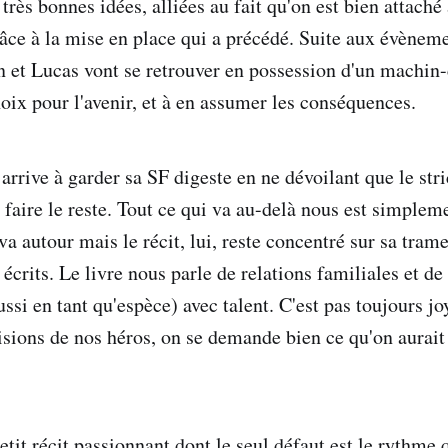
très bonnes idées, alliées au fait qu'on est bien attaché 
âce à la mise en place qui a précédé. Suite aux évèneme
n et Lucas vont se retrouver en possession d'un machin-
oix pour l'avenir, et à en assumer les conséquences.
rrive à garder sa SF digeste en ne dévoilant que le stri
 faire le reste. Tout ce qui va au-delà nous est simplem
va autour mais le récit, lui, reste concentré sur sa trame
écrits. Le livre nous parle de relations familiales et de
ssi en tant qu'espèce) avec talent. C'est pas toujours j
isions de nos héros, on se demande bien ce qu'on aurait 
etit récit passionnant dont le seul défaut est le rythme 