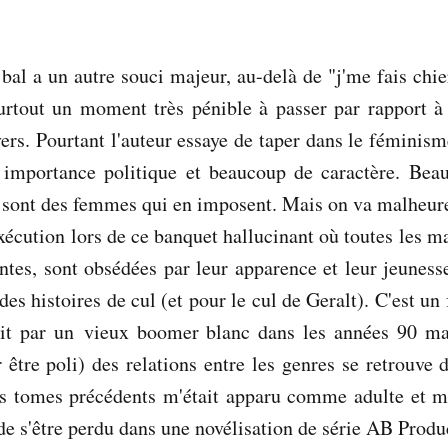
al a un autre souci majeur, au-delà de "j'me fais chi
surtout un moment très pénible à passer par rapport à 
ers. Pourtant l'auteur essaye de taper dans le féminis
 importance politique et beaucoup de caractère. Be
e sont des femmes qui en imposent. Mais on va malheur
'exécution lors de ce banquet hallucinant où toutes les 
ntes, sont obsédées par leur apparence et leur jeuness
des histoires de cul (et pour le cul de Geralt). C'est un 
crit par un vieux boomer blanc dans les années 90 m
 être poli) des relations entre les genres se retrouve 
es tomes précédents m'était apparu comme adulte et ma
de s'être perdu dans une novélisation de série AB Produc