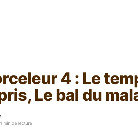
L'ours inculte
orceleur 4 : Le tem
ris, Le bal du mal
e
4 min de lecture