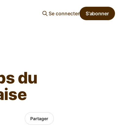
Se connecter
S'abonner
ps du
aise
Partager