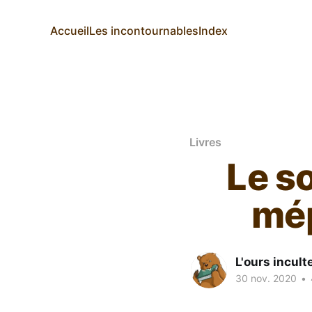
Accueil
Les incontournables
Index
Livres
Le s
mép
L'ours incult
30 nov. 2020
•