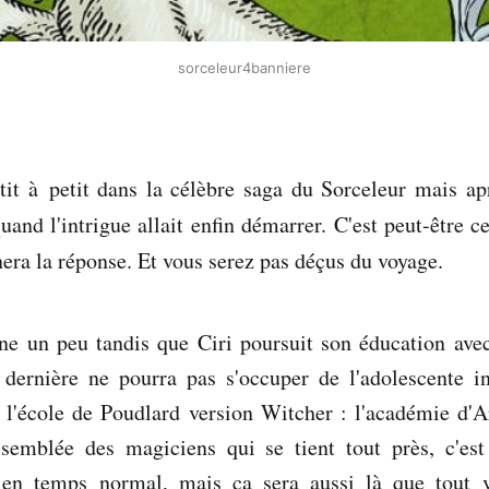
sorceleur4banniere
tit à petit dans la célèbre saga du Sorceleur mais a
and l'intrigue allait enfin démarrer. C'est peut-être 
nera la réponse. Et vous serez pas déçus du voyage.
ne un peu tandis que Ciri poursuit son éducation ave
 dernière ne pourra pas s'occuper de l'adolescente i
à l'école de Poudlard version Witcher : l'académie d'A
ssemblée des magiciens qui se tient tout près, c'e
en temps normal, mais ça sera aussi là que tout 