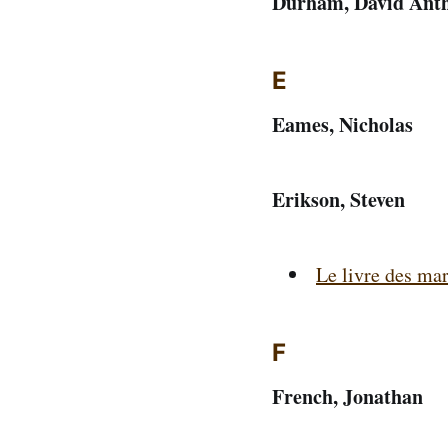
Durham, David Ant
E
Eames, Nicholas
Erikson, Steven
Le livre des mar
F
French, Jonathan