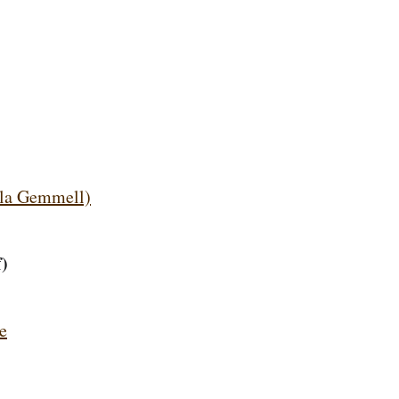
lla Gemmell)
)
e