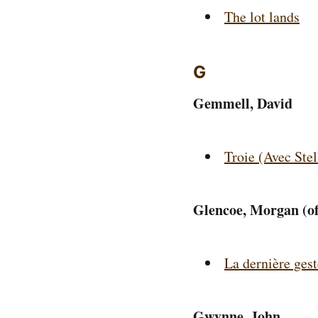
The lot lands
G
Gemmell, David
Troie (Avec Ste
Glencoe, Morgan (of
La dernière gest
Gwynne, John