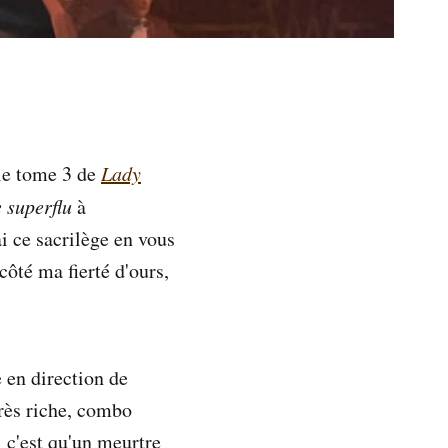
 le tome 3 de
Lady
 superflu
à
ai ce sacrilège en vous
 côté ma fierté d'ours,
 en direction de
très riche, combo
 c'est qu'un meurtre