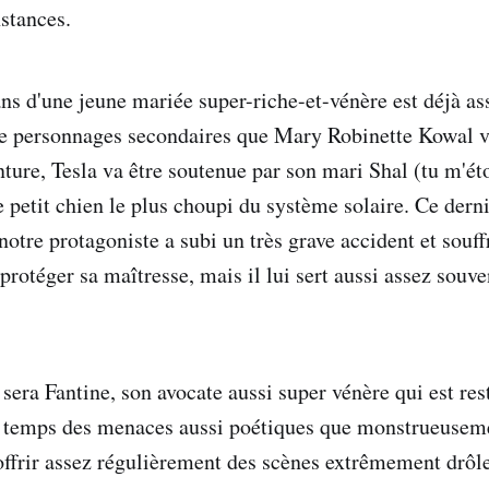
nstances.
ns d'une jeune mariée super-riche-et-vénère est déjà ass
e de personnages secondaires que Mary Robinette Kowal 
ture, Tesla va être soutenue par son mari Shal (tu m'éto
e petit chien le plus choupi du système solaire. Ce dern
 notre protagoniste a subi un très grave accident et sou
 protéger sa maîtresse, mais il lui sert aussi assez souve
 sera Fantine, son avocate aussi super vénère qui est res
e temps des menaces aussi poétiques que monstrueusemen
offrir assez régulièrement des scènes extrêmement drôl