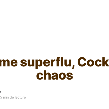
L'ours inculte
me superflu, Cockt
chaos
e
5 min de lecture