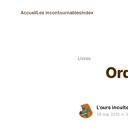
Accueil
Les incontournables
Index
Livres
Ord
L'ours incult
24 mai 2025
•
5