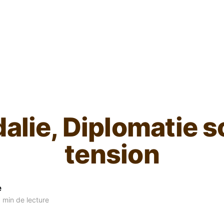
L'ours inculte
alie, Diplomatie 
tension
e
 min de lecture