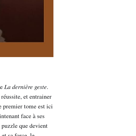
de
La dernière geste
.
réussite, et entrainer
le premier tome est ici
intenant face à ses
e puzzle que devient
et sa force, le