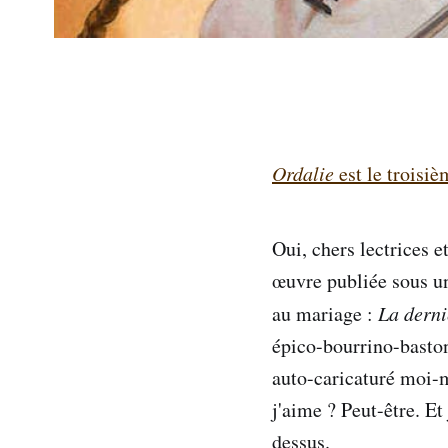
Ordalie
est le troisi
Oui, chers lectrices e
œuvre publiée sous un
au mariage :
La derni
épico-bourrino-baston
auto-caricaturé moi-
j'aime ? Peut-être. Et 
dessus.