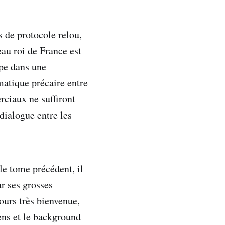
s de protocole relou,
au roi de France est
ape dans une
omatique précaire entre
rciaux ne suffiront
 dialogue entre les
 le tome précédent, il
ur ses grosses
jours très bienvenue,
ens et le background