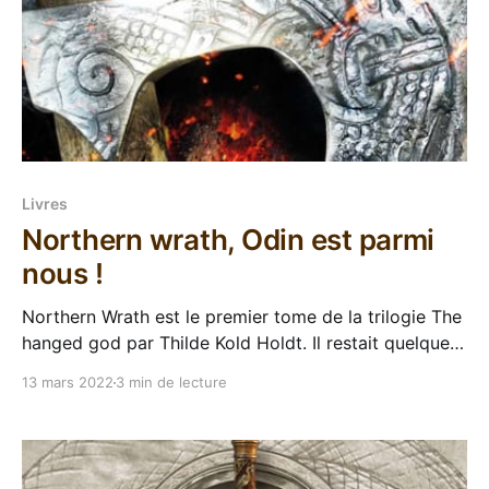
Livres
Northern wrath, Odin est parmi
nous !
Northern Wrath est le premier tome de la trilogie The
hanged god par Thilde Kold Holdt. Il restait quelques
jours au mois de février et j'avais lu toute ma PAL de
13 mars 2022
3 min de lecture
#FebruarySheWrote (vous avez remarqué que j'ai
chroniqué que des autrices pendant presque un mois
?), donc