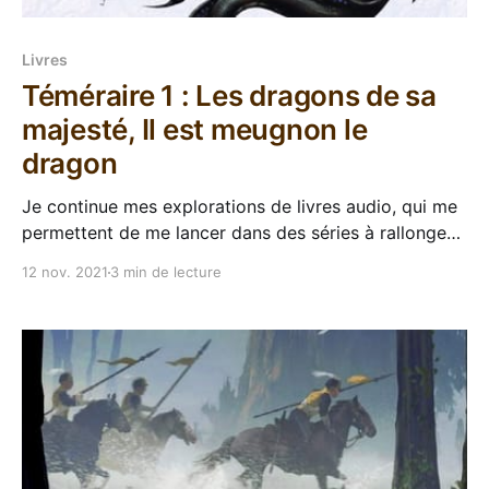
Livres
Téméraire 1 : Les dragons de sa
majesté, Il est meugnon le
dragon
Je continue mes explorations de livres audio, qui me
permettent de me lancer dans des séries à rallonge
sans trop cannibaliser mon temps de lecture
12 nov. 2021
3 min de lecture
"normal". Et niveau série à Rallonge avec bonne
presse, Téméraire de Naomi Novik était revenu pas
mal de fois à mes oreilles, donc