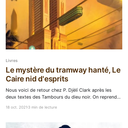
Livres
Le mystère du tramway hanté, Le
Caire nid d'esprits
Nous voici de retour chez P. Djèlí Clark après les
deux textes des Tambours du dieu noir. On reprend
d'ailleurs son univers du Caire uchronique et magique
18 oct. 2021
3 min de lecture
qui nous a été présenté dans L’étrange affaire du
djinn du Caire pour ce nouveau texte de 100 pages,
intitulé