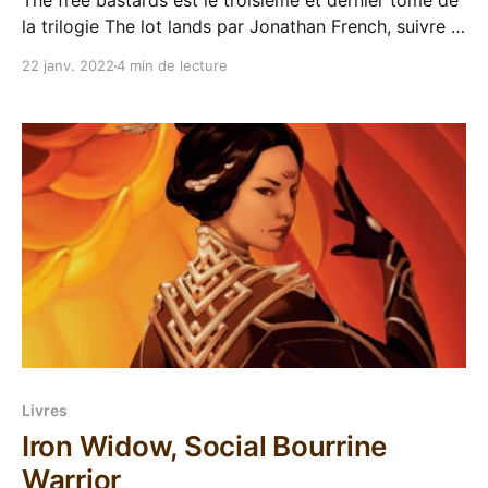
The free bastards est le troisième et dernier tome de
la trilogie The lot lands par Jonathan French, suivre le
lien pour aller sur la page de la série. Après The grey
22 janv. 2022
4 min de lecture
bastards et The true bastards, Jonathan French
termine sa trilogie The lot lands qui démarrait comme
un "
Livres
Iron Widow, Social Bourrine
Warrior