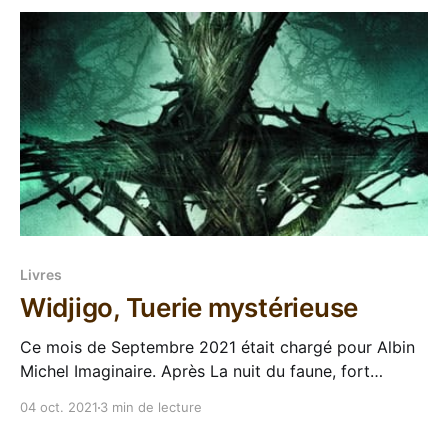
compères de Riyria s&
Livres
Widjigo, Tuerie mystérieuse
Ce mois de Septembre 2021 était chargé pour Albin
Michel Imaginaire. Après La nuit du faune, fort
apprécié par les gens qui lisent de la SF qui fait mal à
04 oct. 2021
3 min de lecture
la tête, voilà que ce joli mercredi 29 voit débarquer
en même temps la suite des Maîtres enlumineurs de