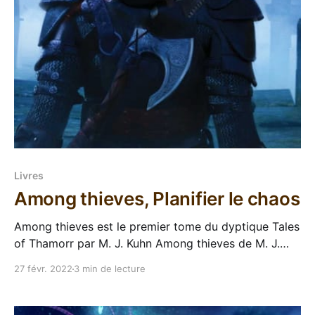
Livres
Among thieves, Planifier le chaos
Among thieves est le premier tome du dyptique Tales
of Thamorr par M. J. Kuhn Among thieves de M. J.
Kuhn a été pour moi un de ces bouquins qui sortent
27 févr. 2022
3 min de lecture
de nulle part. Quand il est apparu comme sélection
GSFF de Goldsboro, j'en avais jamais entendu parler