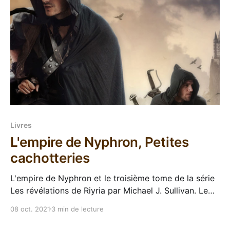
Livres
L'empire de Nyphron, Petites
cachotteries
L'empire de Nyphron et le troisième tome de la série
Les révélations de Riyria par Michael J. Sullivan. Le
monde de Michael J. Sullivan commence à prendre un
08 oct. 2021
3 min de lecture
peu d'épaisseur ! Après les petites révélations du
tome précédent, voyons voir comment les deux