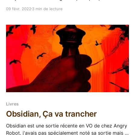
déjà. Après Les tambours du dieu noir et Le mystère
09 févr. 2022
3 min de lecture
du tramway hanté, c'est un quatrième texte qui nous
arrive avec Ring Shout, uchronie fantastique avec des
dames qui
Livres
Obsidian, Ça va trancher
Obsidian est une sortie récente en VO de chez Angry
Robot, j'avais pas spécialement noté sa sortie mais le