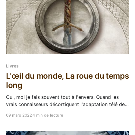
Livres
L'œil du monde, La roue du temps
long
Oui, moi je fais souvent tout à l'envers. Quand les
vrais connaisseurs décortiquent l'adaptation télé de
La roue du temps en pinaillant sur le moindre détail
09 mars 2022
4 min de lecture
qui est pas comme dans les livres ("et ça je le voyais
pas comme ça", arg, pitié...), moi