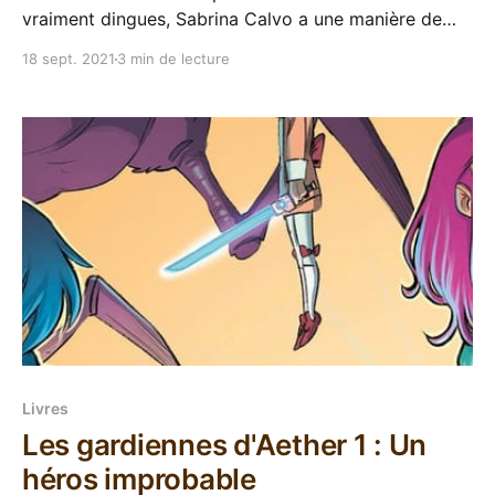
vraiment dingues, Sabrina Calvo a une manière de
mélanger les univers et thématiques dans un grand
18 sept. 2021
3 min de lecture
n'importe quoi qui reste cohérent et fou à la fois.
J'avais fort hâte de lire son petit dernier qui a été
repoussé
Livres
Les gardiennes d'Aether 1 : Un
héros improbable