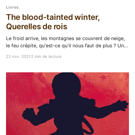
Livres
The blood-tainted winter,
Querelles de rois
Le froid arrive, les montagnes se couvrent de neige,
le feu crépite, qu'est-ce qu'il nous faut de plus ? Un
bouquin avec des vikings dedans, bien sûr !!!
22 nov. 2021
2 min de lecture
L'ambiance s'y prête, alors j'ai sorti The blood-
tainted winter de ma PAL,