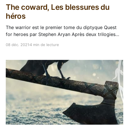
The coward, Les blessures du
héros
The warrior est le premier tome du diptyque Quest
for heroes par Stephen Aryan Après deux trilogies
dans le même univers, Age of darkness et Age of
08 déc. 2021
4 min de lecture
dread, dont seule la première a été traduite par
Bragelonne, Stephen Aryan revient chez Angry Robot
avec un diptyque intitulé Quest for heroes.