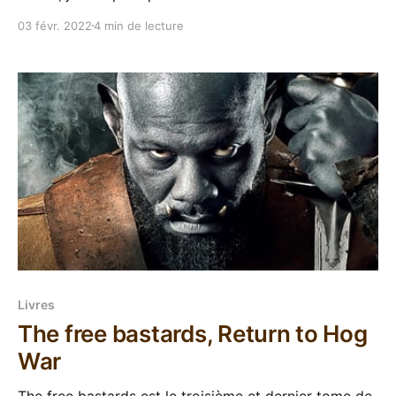
livre a attiré mon attention quand je l'ai croisé sur
03 févr. 2022
4 min de lecture
NetGalley et j'ai pu recevoir un exemplaire numérique
via cette plateforme. La quatrième de couv&
Livres
The free bastards, Return to Hog
War