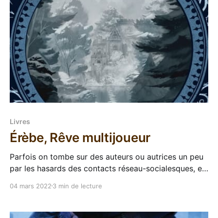
Livres
Érèbe, Rêve multijoueur
Parfois on tombe sur des auteurs ou autrices un peu
par les hasards des contacts réseau-socialesques, et
pour être honnête je sais plus vraiment par quel biais
04 mars 2022
3 min de lecture
j'ai croisé l'œuvre de Rozenn Illiano la première fois.
Le lobbying intensif de Laird Fumble ? Le lobbying
non