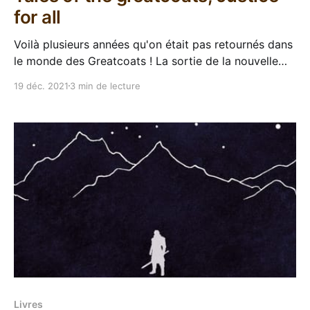
for all
Voilà plusieurs années qu'on était pas retournés dans
le monde des Greatcoats ! La sortie de la nouvelle
saga de Sebastien de Castell Court of shadows a été
19 déc. 2021
3 min de lecture
repoussée plusieurs fois et semble encore
chamboulée dans l'ordre de parution, mais on devrait
voir Our lady of blades
Livres