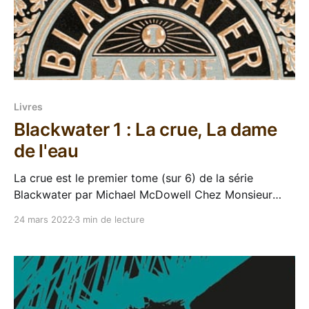
Livres
Blackwater 1 : La crue, La dame
de l'eau
La crue est le premier tome (sur 6) de la série
Blackwater par Michael McDowell Chez Monsieur
Toussaint Louverture, on aime les bouquins, on aime
24 mars 2022
3 min de lecture
les bouquins hors-norme, et on aime donner tout ce
qu'on a pour mettre en valeur les bouquins hors-
norme. Si vous suivez