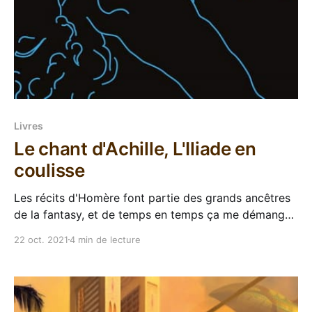
Livres
Le chant d'Achille, L'Iliade en
coulisse
Les récits d'Homère font partie des grands ancêtres
de la fantasy, et de temps en temps ça me démange
de me relire l'Iliade. Bon, j'ai pas encore eu le
22 oct. 2021
4 min de lecture
courage, il faut que j'efface de ma mémoire
l'association avec ma