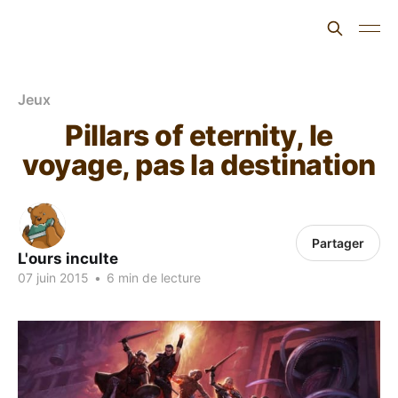
L'ours inculte
Jeux
Pillars of eternity, le
voyage, pas la destination
Partager
L'ours inculte
07 juin 2015
•
6 min de lecture