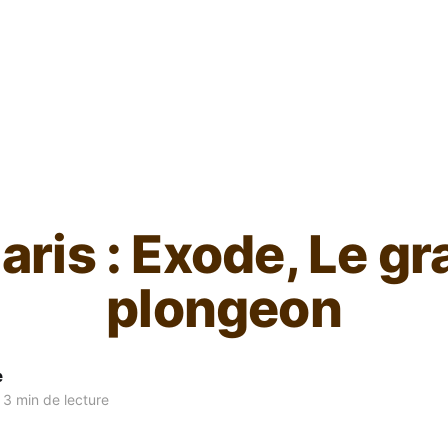
L'ours inculte
aris : Exode, Le g
plongeon
e
3 min de lecture