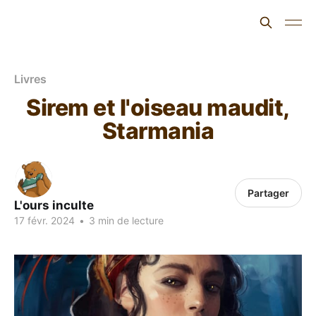
L'ours inculte
Livres
Sirem et l'oiseau maudit,
Starmania
Partager
L'ours inculte
17 févr. 2024
•
3 min de lecture