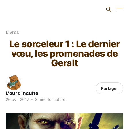
L'ours inculte
Livres
Le sorceleur 1 : Le dernier
vœu, les promenades de
Geralt
Partager
L'ours inculte
26 avr. 2017
•
3 min de lecture