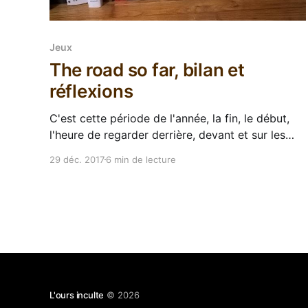
Jeux
The road so far, bilan et
réflexions
C'est cette période de l'année, la fin, le début,
l'heure de regarder derrière, devant et sur les
côtés. C'est rigolo j'ai jamais fait ça, je pars un
29 déc. 2017
6 min de lecture
peu en freestyle et je vais essayer de montrer où
me mènent mes
L'ours inculte
© 2026