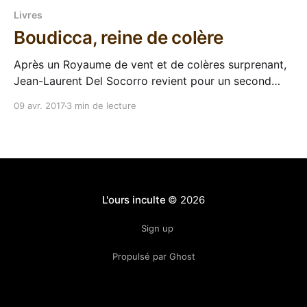
Livres
Boudicca, reine de colère
Après un Royaume de vent et de colères surprenant,
Jean-Laurent Del Socorro revient pour un second
roman, toujours édité par ActuSF mais cette fois sous
09 avr. 2017
3 min de lecture
le label Bad Wolf (qui a l'air d'être devenu le truc où
l'éditeur fout tout ce qui touche
L'ours inculte
© 2026
Sign up
Propulsé par Ghost