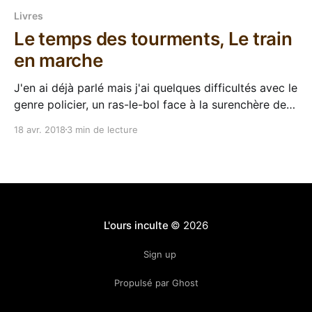
Livres
Le temps des tourments, Le train
en marche
J'en ai déjà parlé mais j'ai quelques difficultés avec le
genre policier, un ras-le-bol face à la surenchère de
clichés, de glauque, de "serial-killer pervers", de
18 avr. 2018
3 min de lecture
victime torturée... Mais pourtant je tente, incorrigible
optimiste, j'essaye toujours de nouveaux auteurs
L'ours inculte
© 2026
Sign up
Propulsé par Ghost