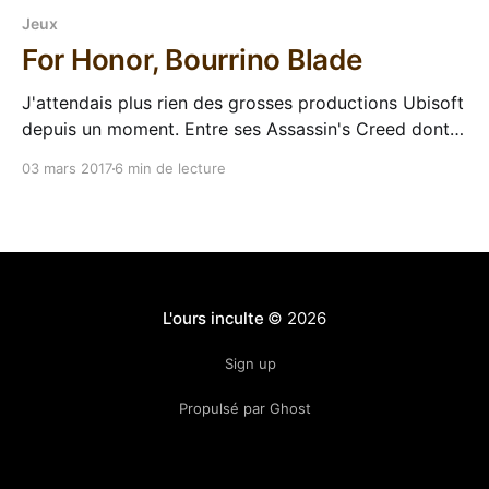
Jeux
For Honor, Bourrino Blade
J'attendais plus rien des grosses productions Ubisoft
depuis un moment. Entre ses Assassin's Creed dont
le gameplay est resté bloqué en 2006, ses
03 mars 2017
6 min de lecture
simulateurs de braconnages et ses jeux "Tom Clancy"
(le pauvre auteur doit faire des triples saltos dans sa
tombe tous les
L'ours inculte
© 2026
Sign up
Propulsé par Ghost