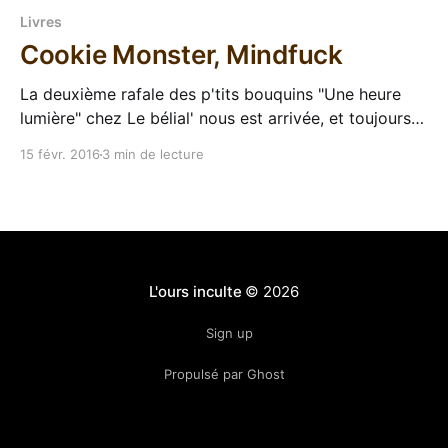
Livres
Cookie Monster, Mindfuck
La deuxième rafale des p'tits bouquins "Une heure
lumière" chez Le bélial' nous est arrivée, et toujours
pour faire dans l'ordre j'ai attaqué Cookie Monster de
15 févr. 2016
3 min de lecture
Vernor Vinge. En bon inculte qui se respecte, je
connais pas cet auteur mais son
L'ours inculte
© 2026
Sign up
Propulsé par Ghost