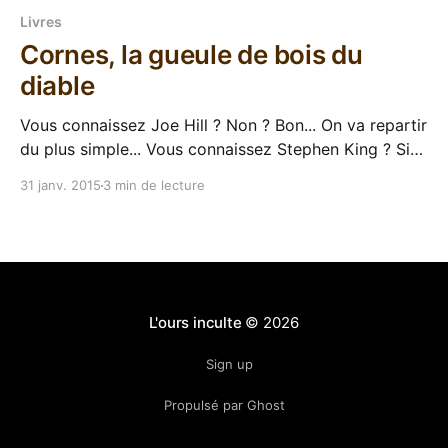
Livres
Cornes, la gueule de bois du
diable
Vous connaissez Joe Hill ? Non ? Bon... On va repartir
du plus simple... Vous connaissez Stephen King ? Si
vous répondez "non", quittez ce site tout de suite,
31 janv. 2015
3 min de lecture
j'veux plus vous voir. Voilà, maintenant qu'on est
entre gens biens, on peut reprendre. Donc Joe Hill c&
L'ours inculte
© 2026
Sign up
Propulsé par Ghost