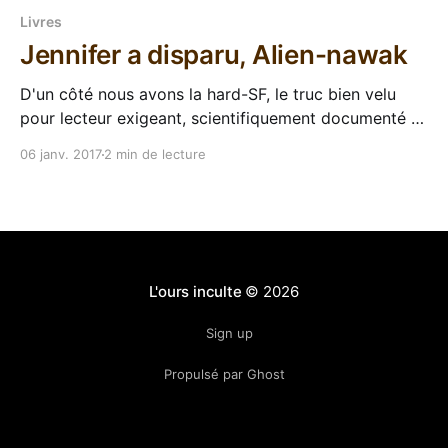
Livres
Jennifer a disparu, Alien-nawak
D'un côté nous avons la hard-SF, le truc bien velu
pour lecteur exigeant, scientifiquement documenté et
pointu. Puis en face, on a les gros délires sans queue
06 janv. 2017
2 min de lecture
ni tête, on a Jennifer a disparu. Cette novella pulp est
la petite histoire-détente que s'est accordée
L'ours inculte
© 2026
Sign up
Propulsé par Ghost