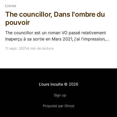
Livres
The councillor, Dans l'ombre du
pouvoir
The councillor est un roman VO passé relativement
inaperçu à sa sortie en Mars 2021, j'ai l'impression,
mais sa promesse de fantasy de cour machiavélienne
11 sept. 2021
4 min de lecture
et sa couverture m'avaient convaincu de l'acheter à
l'époque. Les hasards de la vie propre
L'ours inculte
© 2026
Sign up
Propulsé par Ghost