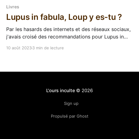
Livres
Lupus in fabula, Loup y es-tu ?
Par les hasards des internets et des réseaux sociaux,
j'avais croisé des recommandations pour Lupus in
fabula par Jérôme Akkouche, qui est sorti l'année
10 août 2023
3 min de lecture
dernière. Des mutants et des cyborgs dans une
uchronie des années folles avec une couverture à
l'ambiance marquante, réalisée par
L'ours inculte
© 2026
Sign up
Propulsé par Ghost