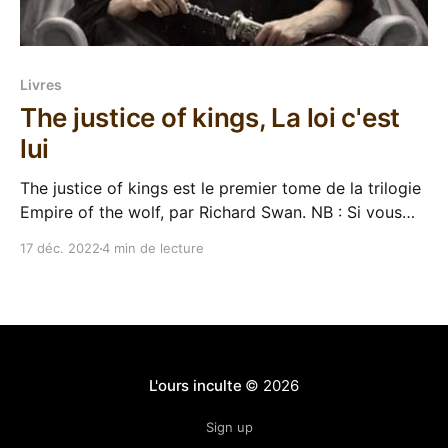
Livres
The justice of kings, La loi c'est
lui
The justice of kings est le premier tome de la trilogie
Empire of the wolf, par Richard Swan. NB : Si vous
tombez ici en cherchant ce roman dans sa version
17 déc. 2022
4 min de lecture
française, sachez qu'Elder Craft (qui le publie en
Janvier 2026) est un éditeur de jeu de rôle qui
L'ours inculte
© 2026
Sign up