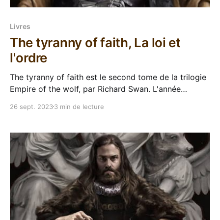
Livres
The tyranny of faith, La loi et
l'ordre
The tyranny of faith est le second tome de la trilogie
Empire of the wolf, par Richard Swan. L'année
dernière, ma lecture de The justice of kings m'avait
26 sept. 2023
3 min de lecture
laissé une forte impression et il était grand temps de
retourner voir dans l'empire du loup