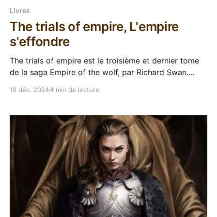
Livres
The trials of empire, L'empire
s'effondre
The trials of empire est le troisième et dernier tome
de la saga Empire of the wolf, par Richard Swan.
C'est décidé, pendant quelques temps on va
19 déc. 2024
4 min de lecture
continuer en priorité les séries entamées au lieu de
commencer toujours de nouveaux trucs sans en voir
la fin. On va