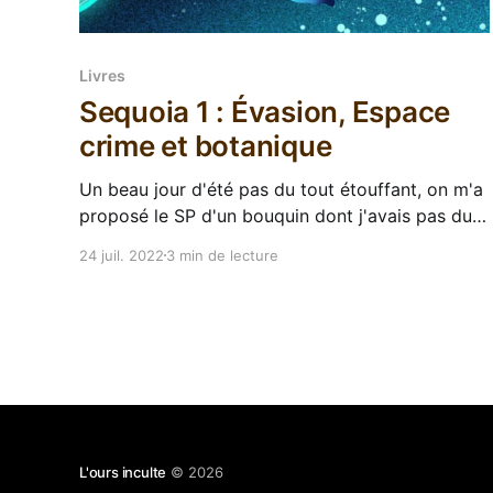
Livres
Sequoia 1 : Évasion, Espace
crime et botanique
Un beau jour d'été pas du tout étouffant, on m'a
proposé le SP d'un bouquin dont j'avais pas du
tout entendu parler avant : Séquoia de Stéphane
24 juil. 2022
3 min de lecture
Desienne publié par ActuSF dans une
expérimentation de feuilletonnerie numérique.
C'est donc un épisode
L'ours inculte
© 2026