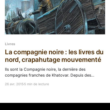
Livres
La compagnie noire : les livres du
nord, crapahutage mouvementé
Ils sont la Compagnie noire, la dernière des
compagnies franches de Khatovar. Depuis des
siècles, ces guerriers mercenaires honorent leurs
26 avr. 2015
5 min de lecture
contrats sans se soucier du camp où ça les mène car
seul la paye les guide... Ou plus rarement la fuite... La
compagnie a toujours tenu des annales pour
consigner