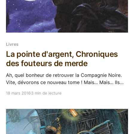
Livres
La pointe d'argent, Chroniques
des fouteurs de merde
Ah, quel bonheur de retrouver la Compagnie Noire.
Vite, dévorons ce nouveau tome ! Mais... Mais... Ils
sont où ces cons ? Ils sont pas là... Ah zut, c'est vrai,
18 mars 2016
3 min de lecture
La pointe d'argent est un spin-off de La Compagnie
Noire, mais sans La Compagnie Noire (warning : si