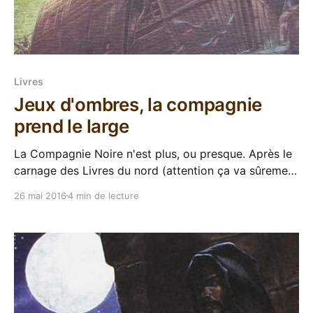
Livres
Jeux d'ombres, la compagnie
prend le large
La Compagnie Noire n'est plus, ou presque. Après le
carnage des Livres du nord (attention ça va sûrement
spoiler les tomes précédents, obviously) ils ne sont
26 mai 2016
4 min de lecture
plus que sept sous le commandement d'un Toubib
qui se serait bien passé de la nouvelle responsabilité.
Il est temps