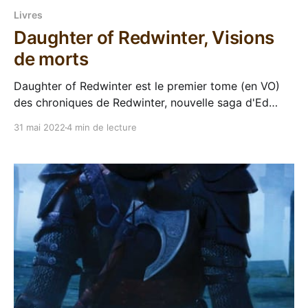
Livres
Daughter of Redwinter, Visions
de morts
Daughter of Redwinter est le premier tome (en VO)
des chroniques de Redwinter, nouvelle saga d'Ed
McDonald. Ed McDonald a mis les pieds dans le plat
31 mai 2022
4 min de lecture
de la fantasy avec la trilogie Blackwing, publiée chez
nous par Bragelonne. Aujourd'hui il revient en VO
avec une nouvelle