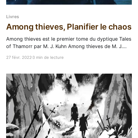
Livres
Among thieves, Planifier le chaos
Among thieves est le premier tome du dyptique Tales
of Thamorr par M. J. Kuhn Among thieves de M. J.
Kuhn a été pour moi un de ces bouquins qui sortent
27 févr. 2022
3 min de lecture
de nulle part. Quand il est apparu comme sélection
GSFF de Goldsboro, j'en avais jamais entendu parler