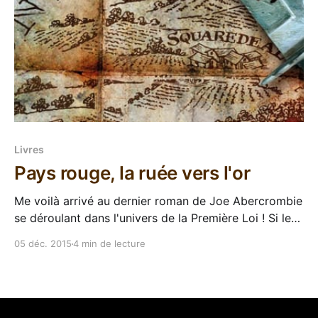
Livres
Pays rouge, la ruée vers l'or
Me voilà arrivé au dernier roman de Joe Abercrombie
se déroulant dans l'univers de la Première Loi ! Si les
trois premiers formaient une trilogie unie, l'auteur
05 déc. 2015
4 min de lecture
s'est amusé depuis à écrire des one-shots se faisant
écho indirectement mais qui ont chacun leur identité.