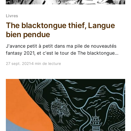
Livres
The blacktongue thief, Langue
bien pendue
J'avance petit à petit dans ma pile de nouveautés
fantasy 2021, et c'est le tour de The blacktongue
thief de passer dans mes glorieuses pattes d'ours. Le
27 sept. 2021
4 min de lecture
bouquin de Christopher Buehlman est sorti en Mai en
VO, j'suis presque à la page,