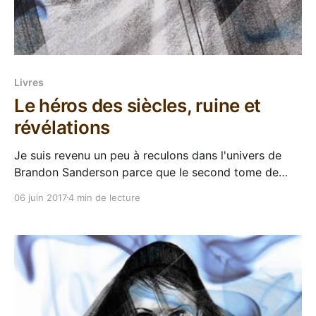
Livres
Le héros des siècles, ruine et
révélations
Je suis revenu un peu à reculons dans l'univers de
Brandon Sanderson parce que le second tome de
fils-des-brumes m'avait un peu ennuyé
06 juin 2017
4 min de lecture
(euphémismeuh !). Depuis plusieurs semaines j'ai
repris la saga avec le troisième épisode, Le héros des
siècles, toujours en VO