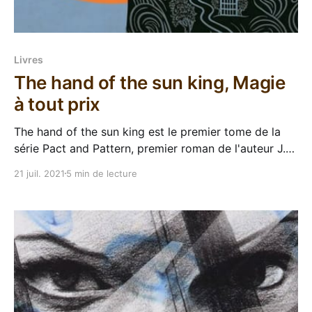
Livres
The hand of the sun king, Magie
à tout prix
The hand of the sun king est le premier tome de la
série Pact and Pattern, premier roman de l'auteur J.T.
Greathouse qui a fait déjà pas mal de bruit dans la
21 juil. 2021
5 min de lecture
lecturosphère anglophone. De la fantasy, du bon
buzz, une couverture magnifique, évidemment, je m'