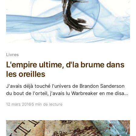
Livres
L'empire ultime, d'la brume dans
les oreilles
J'avais déjà touché l'univers de Brandon Sanderson
du bout de l'orteil, j'avais lu Warbreaker en me disant
qu'il faudrait, un jour, peut-être, attaquer l’œuvre
12 mars 2016
5 min de lecture
maitresse du bonhomme : Fils-des-brumes. Puis j'ai
laissé trainer, y'