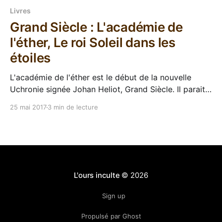
Livres
Grand Siècle : L'académie de
l'éther, Le roi Soleil dans les
étoiles
L'académie de l'éther est le début de la nouvelle
Uchronie signée Johan Heliot, Grand Siècle. Il parait
que c'est une bonne chose mais comme j'ai pas lu sa
25 mai 2017
3 min de lecture
trilogie de la lune, j'peux pas vous dire. En tous cas,
la
L'ours inculte
© 2026
Sign up
Propulsé par Ghost