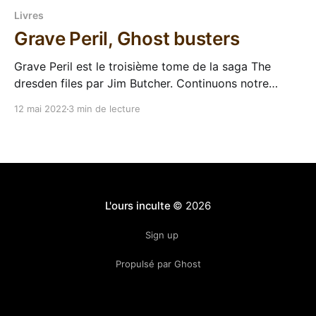
Livres
Grave Peril, Ghost busters
Grave Peril est le troisième tome de la saga The
dresden files par Jim Butcher. Continuons notre
découverte de la série Dresden Files avec ce
12 mai 2022
3 min de lecture
troisième tome Grave Peril. Comme précisé dans la
chronique du tome précédent j'ai continué la série en
VO même si on peut trouver
L'ours inculte
© 2026
Sign up
Propulsé par Ghost