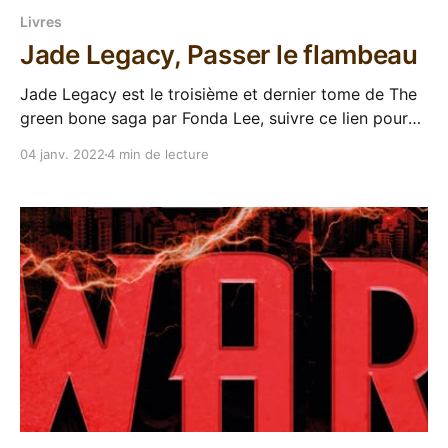
Livres
Jade Legacy, Passer le flambeau
Jade Legacy est le troisième et dernier tome de The
green bone saga par Fonda Lee, suivre ce lien pour
aller sur la page de la série. J'ai terminé l'année 2021
04 janv. 2022
4 min de lecture
plongé dans le dernier tome de The green bone saga
en VO. Après Jade city