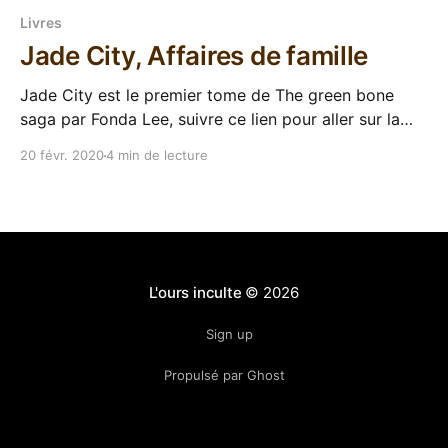
Livres
Jade City, Affaires de famille
Jade City est le premier tome de The green bone
saga par Fonda Lee, suivre ce lien pour aller sur la
page de la série. Ça fait un moment que j'ai Jade City
20 févr. 2020
4 min de lecture
sur ma liseuse, auréolé d'un World Fantasy Award, il
fait partie des sorties
L'ours inculte
© 2026
Sign up
Propulsé par Ghost