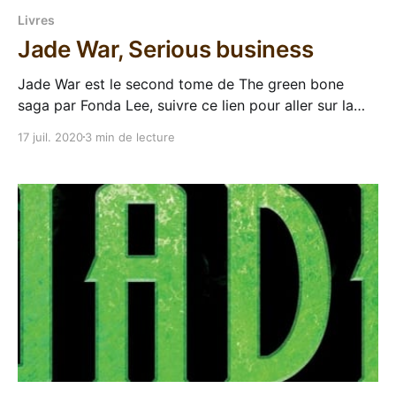
Livres
Jade War, Serious business
Jade War est le second tome de The green bone
saga par Fonda Lee, suivre ce lien pour aller sur la
page de la série. Après un premier tome
17 juil. 2020
3 min de lecture
enthousiasmant (auréolé d'un World Fantasy Award),
j'ai pas trop trainé pour lire la suite de la saga