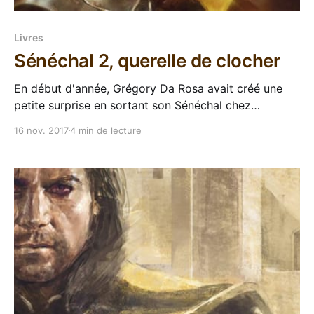
Livres
Sénéchal 2, querelle de clocher
En début d'année, Grégory Da Rosa avait créé une
petite surprise en sortant son Sénéchal chez
Mnémos, avec son style si particulier, son univers
16 nov. 2017
4 min de lecture
médiéval religieux et son héros attachant. Tout le
monde était sur les dents à cause du cliffhanger qui a
fait rager les foules, nous