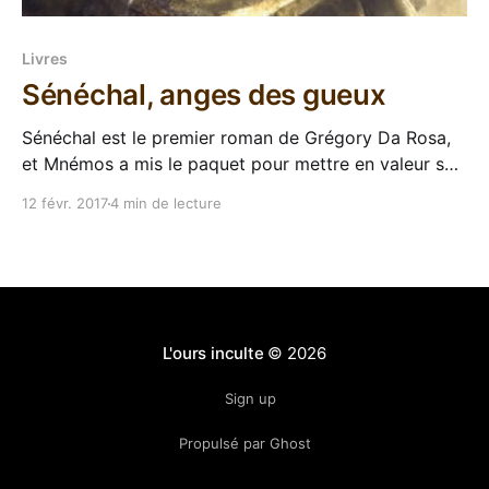
Livres
Sénéchal, anges des gueux
Sénéchal est le premier roman de Grégory Da Rosa,
et Mnémos a mis le paquet pour mettre en valeur son
dernier coup de cœur, avec les superlatifs et le
12 févr. 2017
4 min de lecture
name-dropping qui va bien. Bon, la dernière fois
qu'ils ont fait ce coup-là on s'est
L'ours inculte
© 2026
Sign up
Propulsé par Ghost