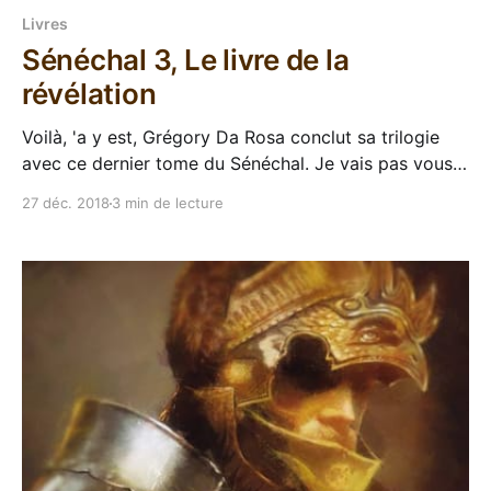
Livres
Sénéchal 3, Le livre de la
révélation
Voilà, 'a y est, Grégory Da Rosa conclut sa trilogie
avec ce dernier tome du Sénéchal. Je vais pas vous
refaire les présentations, on a toujours une cité
27 déc. 2018
3 min de lecture
assiégée, une narration en français de l'ancien temps,
des putains d'anges énervés, les bases de l'