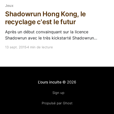
Jeux
Shadowrun Hong Kong, le
recyclage c'est le futur
Après un début convainquant sur la licence
Shadowrun avec le très kickstarté Shadowrun
Returns, le studio Harebrained Schemes ne lâche plus
13 sept. 2015
4 min de lecture
l'affaire. Ils ont enchainé avec Dragonfall, une
extension devenue standalone meilleure que
l'original, et voilà qu'un an et des bananes plus tard,
un
L'ours inculte
© 2026
Sign up
Propulsé par Ghost