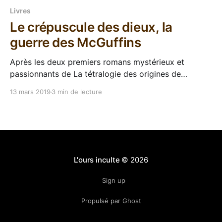
Livres
Le crépuscule des dieux, la
guerre des McGuffins
Après les deux premiers romans mystérieux et
passionnants de La tétralogie des origines de
Stéphane Przybylski, j'étais tombé de haut sur le
13 mars 2019
3 min de lecture
troisième tome qui n'avançait pas et se contentait de
répéter les mêmes trucs. Mais bon, comme les
dernières pages redressaient un peu le tout
L'ours inculte
© 2026
Sign up
Propulsé par Ghost