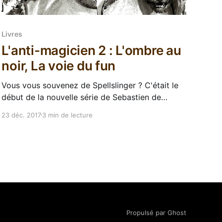
Livres
L'anti-magicien 2 : L'ombre au
noir, La voie du fun
Vous vous souvenez de Spellslinger ? C'était le
début de la nouvelle série de Sebastien de
Castell après avoir terminé ses Greatcoats. Il
23 déc. 2017
3 min de lecture
nous livrait une histoire plus légère, plus grand
public (pour ne pas dire plus Young Adult, parce
que merde), qui jouait avec ses références et
nous
Propulsé par Ghost