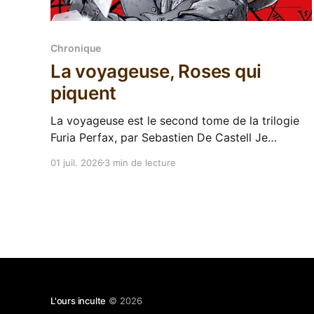
Chronique
La voyageuse, Roses qui
piquent
La voyageuse est le second tome de la trilogie
Furia Perfax, par Sebastien De Castell Je
progresse encore dans la bibliographie de
01 juil. 2026
3 min de lecture
Sebastien De Castell pour rattraper mon retard
honteux et nous arrivons au second tome de la
trilogie Argosi (Furia Perfax en français), intitulé
La voyageuse. Ferius est enfin
L'ours inculte
© 2026