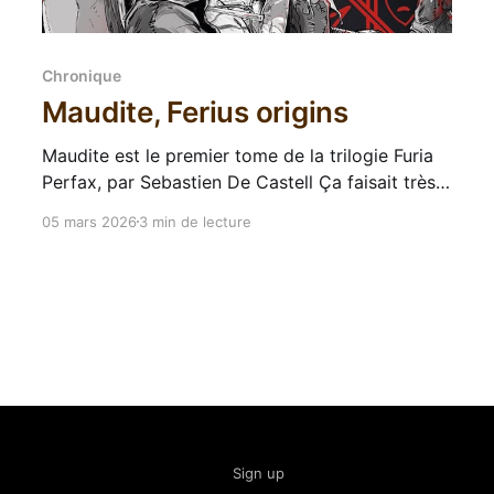
Chronique
Maudite, Ferius origins
Maudite est le premier tome de la trilogie Furia
Perfax, par Sebastien De Castell Ça faisait très
longtemps que je n'avais pas lu un de mes
05 mars 2026
3 min de lecture
auteurs favoris : Sebastien De Castell. Et comme
il écrit assez vite, j'ai quand même une bonne
pile de retard que
Sign up