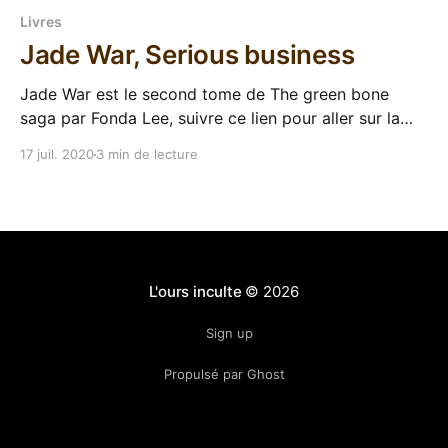
Livres
Jade War, Serious business
Jade War est le second tome de The green bone
saga par Fonda Lee, suivre ce lien pour aller sur la
page de la série. Après un premier tome
17 juil. 2020
3 min de lecture
enthousiasmant (auréolé d'un World Fantasy Award),
j'ai pas trop trainé pour lire la suite de la saga
L'ours inculte
© 2026
Sign up
Propulsé par Ghost