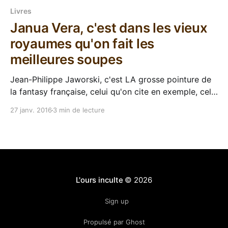
Livres
Janua Vera, c'est dans les vieux
royaumes qu'on fait les
meilleures soupes
Jean-Philippe Jaworski, c'est LA grosse pointure de
la fantasy française, celui qu'on cite en exemple, celui
qu'on place en tête de file des grands de chez nous.
27 janv. 2016
3 min de lecture
Tous ses romans se prennent des critiques élogieuses
et le lectorat francophone attend avec ferveur la
L'ours inculte
© 2026
Sign up
Propulsé par Ghost