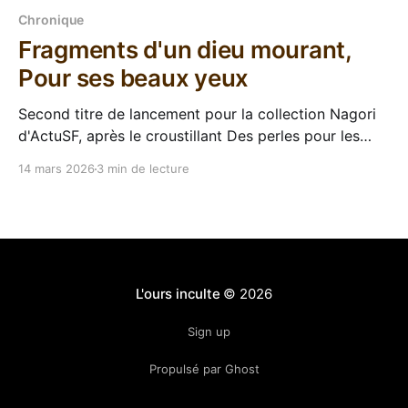
Chronique
Fragments d'un dieu mourant,
Pour ses beaux yeux
Second titre de lancement pour la collection Nagori
d'ActuSF, après le croustillant Des perles pour les
truies, voici Fragments d'un dieu mourant de
14 mars 2026
3 min de lecture
Jonathan Brychcy. Ah non c'est le premier, ils sont
numérotés et il y a écrit 001 sur le dos. Oh mon
L'ours inculte
© 2026
Sign up
Propulsé par Ghost