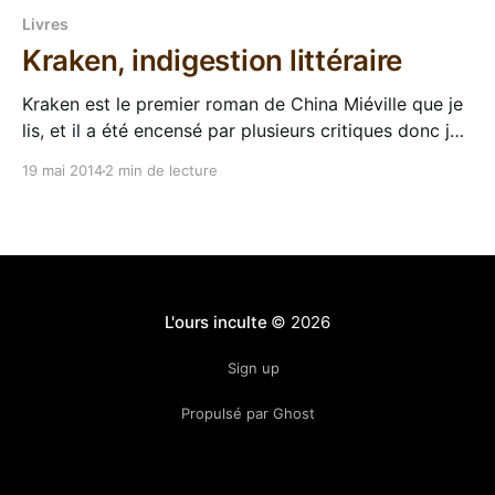
Livres
Kraken, indigestion littéraire
Kraken est le premier roman de China Miéville que je
lis, et il a été encensé par plusieurs critiques donc je
suis parti tout confiant dans cette aventure racontant
19 mai 2014
2 min de lecture
la plongée dans un Londres underground étrange de
Billy, conservateur au musée d'histoires naturelles à
qui on a dérobé
L'ours inculte
© 2026
Sign up
Propulsé par Ghost