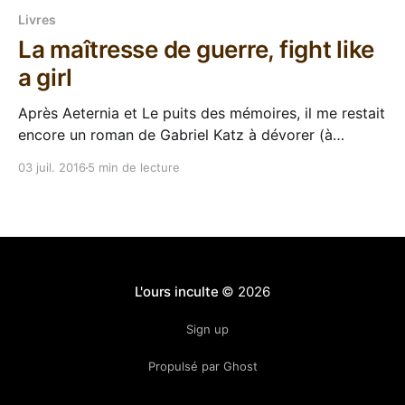
Livres
La maîtresse de guerre, fight like
a girl
Après Aeternia et Le puits des mémoires, il me restait
encore un roman de Gabriel Katz à dévorer (à
l'exception de son roman policier mais c'est une
03 juil. 2016
5 min de lecture
autre histoire). La maitresse de guerre, puisque c'est
de celui-ci que je vais vous parler, se
L'ours inculte
© 2026
Sign up
Propulsé par Ghost