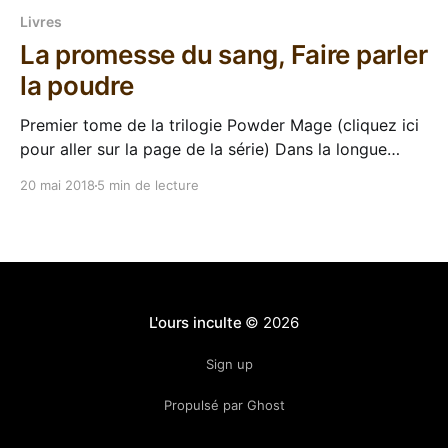
Livres
La promesse du sang, Faire parler
la poudre
Premier tome de la trilogie Powder Mage (cliquez ici
pour aller sur la page de la série) Dans la longue
lignée des séries dont "Le début existe en français
20 mai 2018
5 min de lecture
mais pour la suite tu peux toujours te brosser, ou
acheter la VO", La trilogie des Poudremages de Brian
L'ours inculte
© 2026
Sign up
Propulsé par Ghost