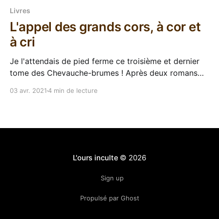
Livres
L'appel des grands cors, à cor et
à cri
Je l'attendais de pied ferme ce troisième et dernier
tome des Chevauche-brumes ! Après deux romans
exceptionnels (Chevauche-brumes et Les flots
03 avr. 2021
4 min de lecture
sombres), c'est à la fois une grande joie et un peu de
tristesse d'être devant la conclusion de la trilogie.
Oui, c&
L'ours inculte
© 2026
Sign up
Propulsé par Ghost